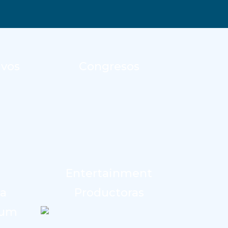
ivos
Congresos
Entertainment
da
Productoras
ium