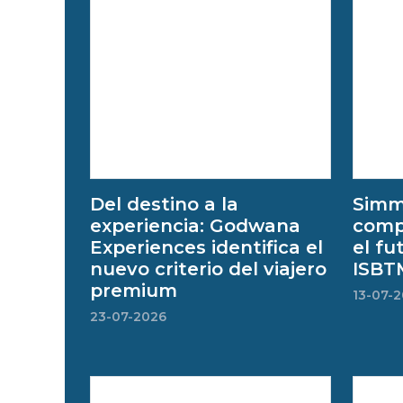
Del destino a la
Simm
experiencia: Godwana
compa
Experiences identifica el
el fu
nuevo criterio del viajero
ISBT
premium
13-07-
23-07-2026