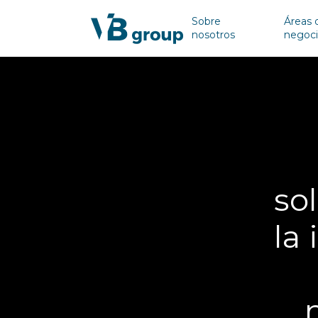
Sobre
Áreas 
nosotros
negoc
so
la 