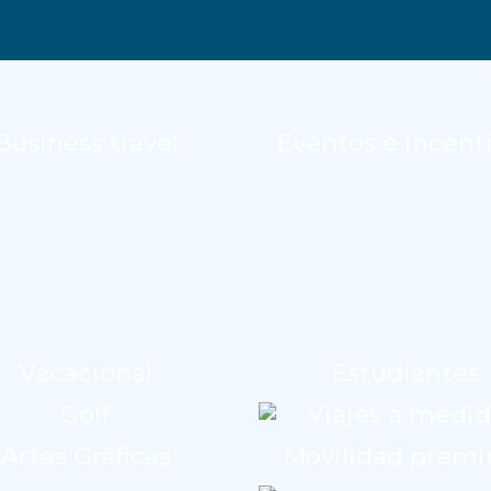
Business travel
Eventos e incent
Vacacional
Estudiantes
Golf
Viajes a medi
Artes Gráficas
Movilidad prem