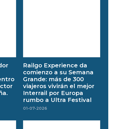
dor
Railgo Experience da
comienzo a su Semana
entro
Grande: más de 300
ector
viajeros vivirán el mejor
ña.
Interrail por Europa
rumbo a Ultra Festival
01-07-2026