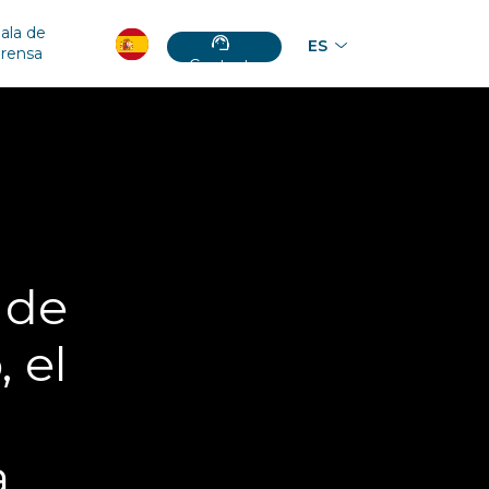
ala de
ES
prensa
Contacto
 de
, el
.