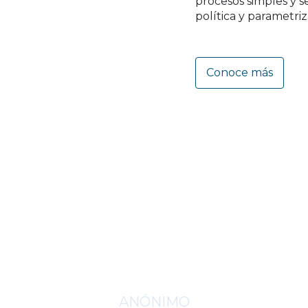
procesos simples y s
política y parametri
Conoce más
jar es la única cosa que com
y que hace más rico
ANÓNIMO