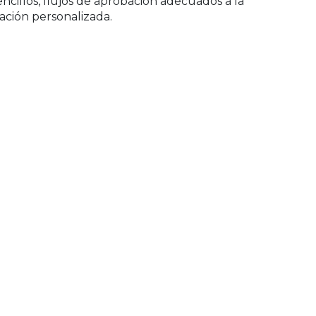
encillos, flujos de aprobación adecuados a la
zación personalizada.
pras