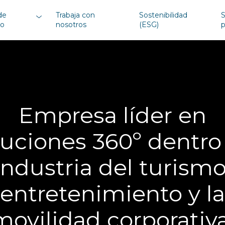
de
Trabaja con
Sostenibilidad
S
io
nosotros
(ESG)
Empresa líder en
luciones 360º dentro
industria del turismo
entretenimiento y la
movilidad corporativa