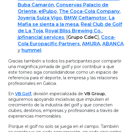
Buba Camarón
,
Conservas Palacio de
Oriente
,
elPulpo
,
The Coca-Cola Company
,
Joyería Suiza
Vigo
,
BMW Celtamotor
,
La
Mafia se sienta a la mesa
,
Real Club de Golf
de La Toja
,
Royal Bliss Brewing Co.
,
jpfinancial services
, [
Grupo CdeC
],
Coca-
Cola Europacific Partners
,
AMURA
,
ABANCA
y
hummel
.
Gracias también a todos los participantes por compartir
una magnífica jornada de golf y por contribuir a que
este torneo siga consolidándose como un espacio de
referencia para el deporte, la empresa y las relaciones
profesionales en Galicia.
En
VB Golf
, división especializada de
VB Group
,
seguiremos apoyando iniciativas que impulsen el
crecimiento de la industria del golf y que conecten
clubes, destinos, empresas y profesionales a través de
experiencias memorables.
Porque el golf no solo se juega en el campo. También