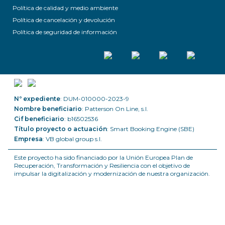
Política de calidad y medio ambiente
Política de cancelación y devolución
Política de seguridad de información
Nº expediente
: DUM-010000-2023-9
Nombre beneficiario
: Patterson On Line, s.l.
Cif beneficiario
: b16502536
Título proyecto o actuación
: Smart Booking Engine (SBE)
Empresa
: VB global group s.l.
Este proyecto ha sido financiado por la Unión Europea Plan de
Recuperación, Transformación y Resiliencia con el objetivo de
impulsar la digitalización y modernización de nuestra organización.