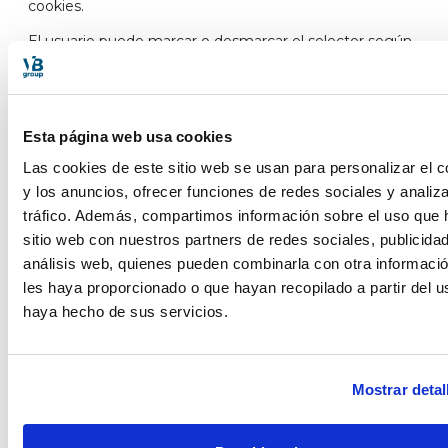
cookies.
El usuario puede marcar o desmarcar el selector según
se desee aceptar o rechazar la instalación de cookies.
Técnicas y funcionales
Propiedad
Cookie
Finalidad
Plazo
Esta página web usa cookies
Las cookies de este sitio web se usan para personalizar el c
Rastreador de
consentimiento
en 16
y los anuncios, ofrecer funciones de redes sociales y analiza
gstatic.com
CONSENT
de cookies de
años
tráfico. Además, compartimos información sobre el uso que 
Google
sitio web con nuestros partners de redes sociales, publicida
análisis web, quienes pueden combinarla con otra informaci
Cookie
necesaria para
les haya proporcionado o que hayan recopilado a partir del 
la utilización de
en un
vbtravelgroup.com
CookieConsent
haya hecho de sus servicios.
las opciones y
año
servicios del
sitio web
Mostrar detal
Cookie
necesaria para
la utilización de
vbtravelgroup.com
winter_session
Sesión