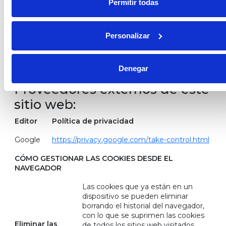
Permitir todas
las opciones y
servicios del
sitio web
Personalizar
Los servicios de terceros son ajenos al control del editor.
Los proveedores pueden modificar en todo momento
sus condiciones de servicio, finalidad y utilización de las
cookies, etc.
Denegar
Proveedores externos de este
sitio web:
Editor
Política de privacidad
Google
https://privacy.google.com/take-control.html
CÓMO GESTIONAR LAS COOKIES DESDE EL
NAVEGADOR
Las cookies que ya están en un
dispositivo se pueden eliminar
borrando el historial del navegador,
con lo que se suprimen las cookies
Eliminar las
de todos los sitios web visitados.