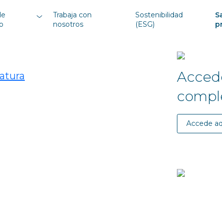
de
Trabaja con
Sostenibilidad
S
o
nosotros
(ESG)
p
Accede
iatura
compl
Accede aq
Contac
de co