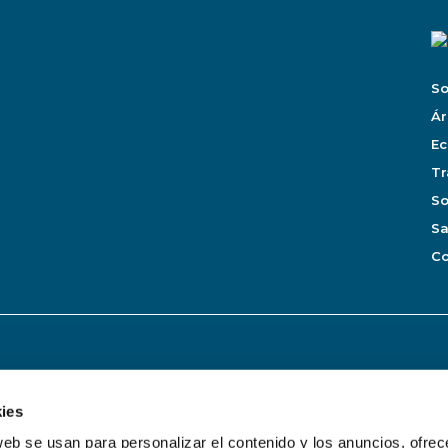
So
Ár
Ec
Tr
So
Sa
Co
Política de calidad y medio ambiente
Política de cancelación y devolución
ies
web se usan para personalizar el contenido y los anuncios, ofrec