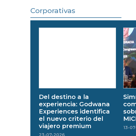
Corporativas
Del destino a la
Sim
experiencia: Godwana
com
Experiences identifica
sobr
el nuevo criterio del
MIC
viajero premium
13-07
23-07-2026