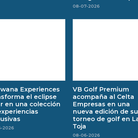
08-07-2026
wana Experiences
VB Golf Premium
nsforma el eclipse
acompaña al Celta
ar en una colección
Empresas en una
experiencias
nueva edición de su
lusivas
torneo de golf en L
Toja
6-2026
08-06-2026