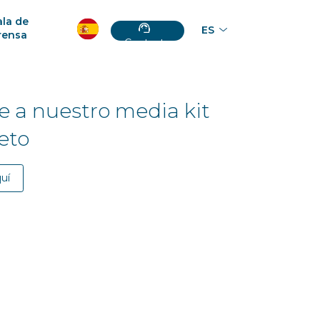
ala de
ES
rensa
Contacto
 a nuestro media kit
eto
uí
ta con nuestro equipo
municación