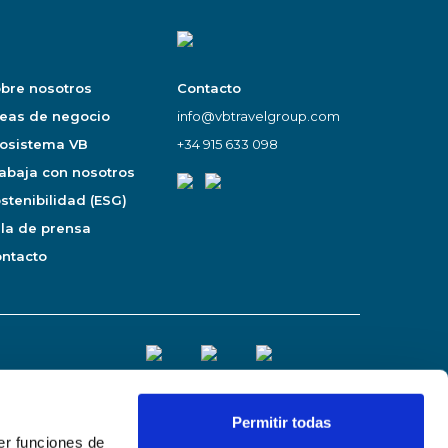
bre nosotros
Contacto
eas de negocio
info@vbtravelgroup.com
osistema VB
+34 915 633 098
abaja con nosotros
stenibilidad (ESG)
la de prensa
ntacto
Política de seguridad de
Permitir todas
er funciones de