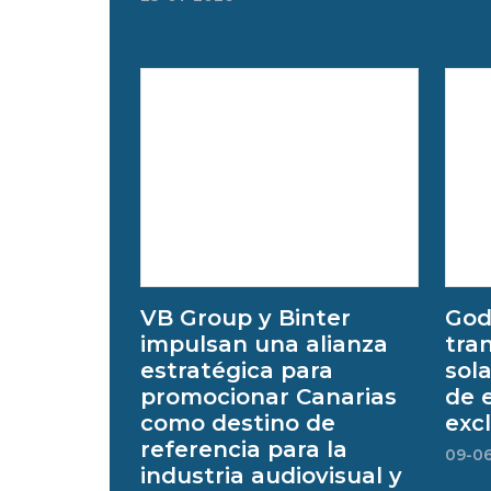
VB Group y Binter
God
impulsan una alianza
tra
estratégica para
sol
promocionar Canarias
de 
como destino de
exc
referencia para la
09-0
industria audiovisual y