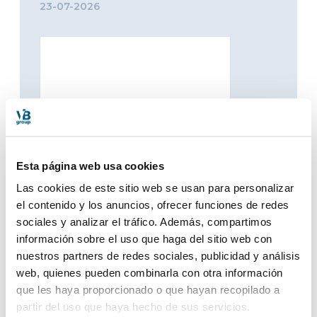
23-07-2026
Esta página web usa cookies
Las cookies de este sitio web se usan para personalizar
¿Todavía no conoces Santiago
el contenido y los anuncios, ofrecer funciones de redes
de Compostela? Prepara tu
sociales y analizar el tráfico. Además, compartimos
viaje hoy mismo
información sobre el uso que haga del sitio web con
16-07-2026
nuestros partners de redes sociales, publicidad y análisis
web, quienes pueden combinarla con otra información
que les haya proporcionado o que hayan recopilado a
partir del uso que haya hecho de sus servicios.