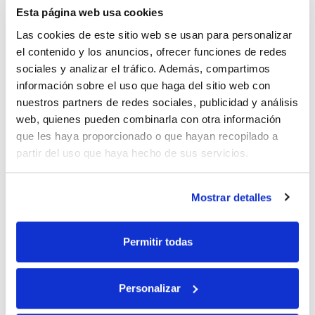
Esta página web usa cookies
23-07-2026
Las cookies de este sitio web se usan para personalizar
el contenido y los anuncios, ofrecer funciones de redes
sociales y analizar el tráfico. Además, compartimos
información sobre el uso que haga del sitio web con
nuestros partners de redes sociales, publicidad y análisis
web, quienes pueden combinarla con otra información
que les haya proporcionado o que hayan recopilado a
partir del uso que haya hecho de sus servicios.
Mostrar detalles
¿Todavía no conoces Santiago
de Compostela? Prepara tu
viaje hoy mismo
Permitir todas
16-07-2026
Personalizar