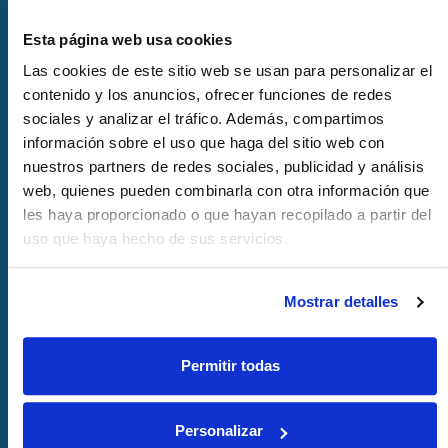
Esta página web usa cookies
Las cookies de este sitio web se usan para personalizar el
contenido y los anuncios, ofrecer funciones de redes
sociales y analizar el tráfico. Además, compartimos
información sobre el uso que haga del sitio web con
nuestros partners de redes sociales, publicidad y análisis
web, quienes pueden combinarla con otra información que
VB Group y Binter impulsan una
les haya proporcionado o que hayan recopilado a partir del
alianza estratégica para
uso que haya hecho de sus servicios.
promocionar Canarias como destino
de referencia para la industria
Mostrar detalles
audiovisual y del entretenimiento
30-06-2026
Permitir todas
Personalizar