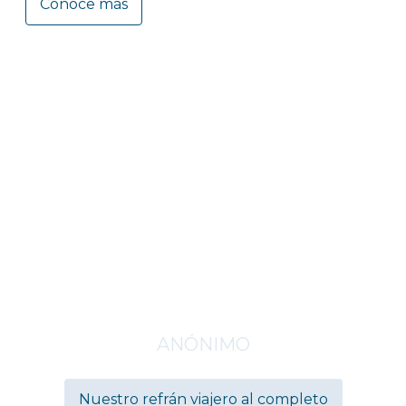
Conoce más
Viajar es la única cosa
que compras y que hace
más rico
ANÓNIMO
Nuestro refrán viajero al completo