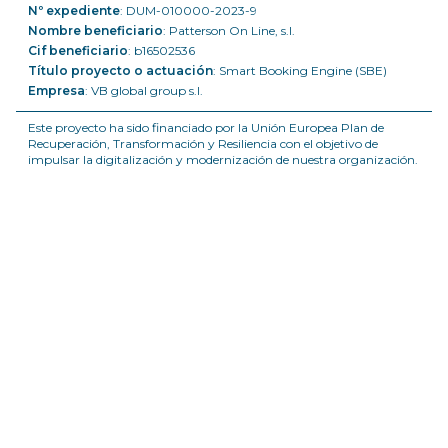
Nº expediente
: DUM-010000-2023-9
Nombre beneficiario
: Patterson On Line, s.l.
Cif beneficiario
: b16502536
Título proyecto o actuación
: Smart Booking Engine (SBE)
Empresa
: VB global group s.l.
Este proyecto ha sido financiado por la Unión Europea Plan de
Recuperación, Transformación y Resiliencia con el objetivo de
impulsar la digitalización y modernización de nuestra organización.